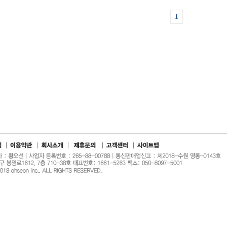
1
|
|
|
|
|