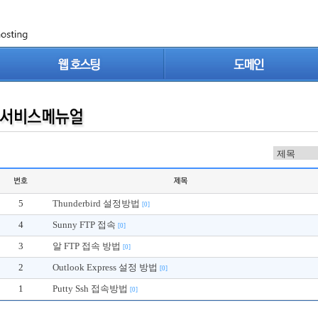
5
Thunderbird 설정방법
[0]
4
Sunny FTP 접속
[0]
3
알 FTP 접속 방법
[0]
2
Outlook Express 설정 방법
[0]
1
Putty Ssh 접속방법
[0]