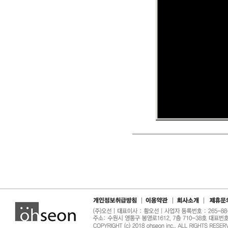
|
|
|