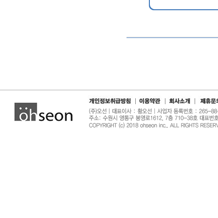
|
|
|