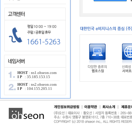
HOST
: ns1.ohseon.com
I P
: 35.185.153.15
HOST
: ns2.ohseon.com
I P
: 104.155.205.11
|
|
|